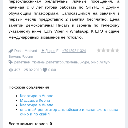
первоклассникам желательны личные посещения, а
начиная с 8 лет готова работать по SKYPE и другим
обучающим платформам. Записавшимся на занятия в
первый месяц предоставлю 2 занятия бесплатно. Цена
занятий демократична! Писать и звонить по телефону
указанному ниже. Есть Viber и WhatsApp. К ЕГЭ и сдаче
международных экзаменов не готовлю.
DashaMedved
Дарья
E
+79129211324
Тюмень
Россия
репетнем_тюмень
,
репетитор
,
тюмень
,
Skype
,
очно
,
услуги
497
25.02.2019
0.0
/
0
Похожие объявления
Квартира в Анапе
Массаж в Керчи
Квартира в Анапе
опытный репетитор английского и испанского языка
очно и по скайп
Всего комментариев
:
0