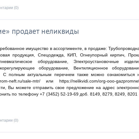
нтарии (0)
е» продает неликвиды
ебованное имущество в ассортименте, в продаже: Трубопроводн
ковая продукция, Спецодежда, КИП, Огнеупорный кирпич, Прок
пневматическое оборудование, Электроустановочные издели
корегулирующее оборудование, Вентиляционное оборудовани
а. С полным актуальным перечнем также можно ознакомиться 
-neft.ru/sale-mtr/ или https://nelikvidi.com/org-ooo-gazpromnef
ости, Вы можете отправить свое предложение на адрес электронн
онить по телефону +7 (3452) 52-19-69 доб. 8149, 8279, 8249, 8201 
нтарии (0)