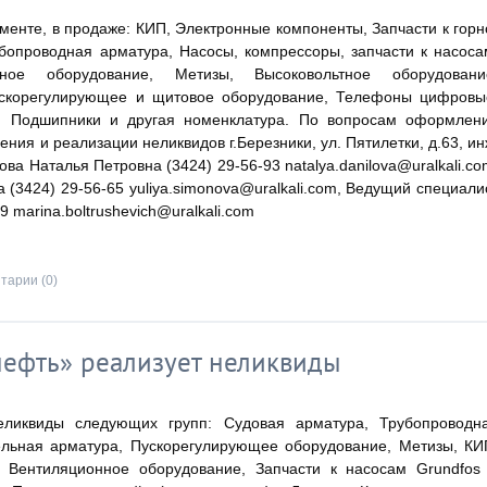
енте, в продаже: КИП, Электронные компоненты, Запчасти к горн
бопроводная арматура, Насосы, компрессоры, запчасти к насоса
нное оборудование, Метизы, Высоковольтное оборудовани
ускорегулирующее и щитовое оборудование, Телефоны цифровы
я, Подшипники и другая номенклатура. По вопросам оформлен
ия и реализации неликвидов г.Березники, ул. Пятилетки, д.63, ин
ва Наталья Петровна (3424) 29-56-93 natalya.danilova@uralkali.co
(3424) 29-56-65 yuliya.simonova@uralkali.com, Ведущий специали
 marina.boltrushevich@uralkali.com
тарии (0)
фть» реализует неликвиды
ликвиды следующих групп: Судовая арматура, Трубопроводн
ельная арматура, Пускорегулирующее оборудование, Метизы, КИ
), Вентиляционное оборудование, Запчасти к насосам Grundfos