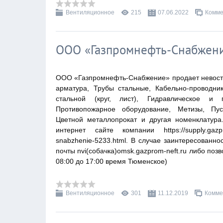
Вентиляционное
215
07.06.2022
Комме
ООО «Газпромнефть-Снабжени
ООО «Газпромнефть-Снабжение» продает невостр
арматура, Трубы стальные, Кабельно-проводни
стальной (круг, лист), Гидравлическое и 
Противопожарное оборудование, Метизы, Пус
Цветной металлопрокат и другая номенклатур
интернет сайте компании https://supply.gazprom
snabzhenie-5233.html. В случае заинтересованн
почты nvi(собачка)omsk.gazprom-neft.ru либо позв
08:00 до 17:00 время Тюменское)
Вентиляционное
301
11.12.2019
Комме