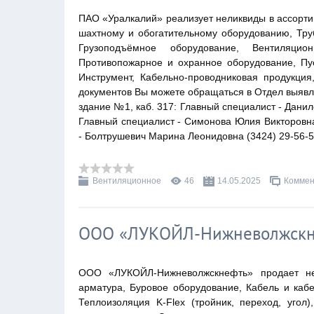
ПАО «Уралкалий» реализует неликвиды в ассортим
шахтному и обогатительному оборудованию, Тру
Грузоподъёмное оборудование, Вентиляцио
Противопожарное и охранное оборудование, П
Инструмент, Кабельно-проводниковая продукци
документов Вы можете обращаться в Отдел выявлен
здание №1, каб. 317: Главный специалист - Данило
Главный специалист - Симонова Юлия Викторовна 
- Болтрушевич Марина Леонидовна (3424) 29-56-59
Вентиляционное
46
14.05.2025
Коммен
ООО «ЛУКОЙЛ-Нижневолжскне
ООО «ЛУКОЙЛ-Нижневолжскнефть» продает не
арматура, Буровое оборудование, Кабель и каб
Теплоизоляция K-Flex (тройник, переход, угол