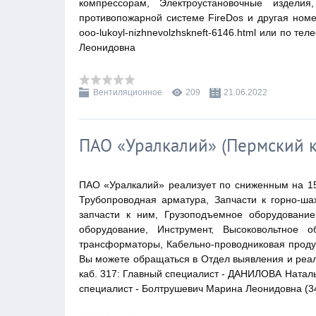
компрессорам, Электроустановочные изделия
противопожарной системе FireDos и другая номен
ooo-lukoyl-nizhnevolzhskneft-6146.html или по те
Леонидовна
Вентиляционное
209
21.06.2022
ПАО «Уралкалий» (Пермский к
ПАО «Уралкалий» реализует по сниженным на 1
Трубопроводная арматура, Запчасти к горно-ш
запчасти к ним, Грузоподъемное оборудовани
оборудование, Инструмент, Высоковольтное о
трансформаторы, Кабельно-проводниковая проду
Вы можете обращаться в Отдел выявления и реали
каб. 317: Главный специалист - ДАНИЛОВА Наталья
специалист - Болтрушевич Марина Леонидовна (342