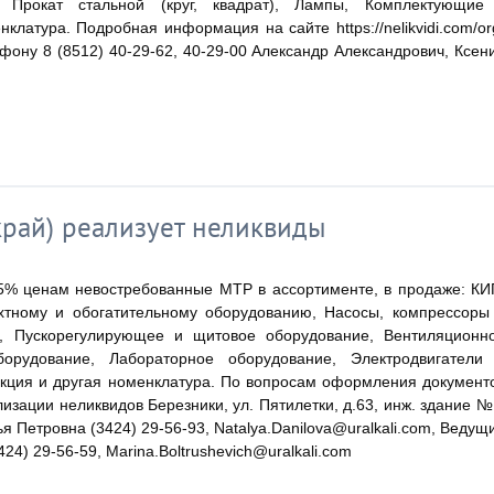
, Прокат стальной (круг, квадрат), Лампы, Комплектующие
клатура. Подробная информация на сайте https://nelikvidi.com/or
лефону 8 (8512) 40-29-62, 40-29-00 Александр Александрович, Ксен
рай) реализует неликвиды
5% ценам невостребованные МТР в ассортименте, в продаже: КИ
ахтному и обогатительному оборудованию, Насосы, компрессоры
е, Пускорегулирующее и щитовое оборудование, Вентиляционн
борудование, Лабораторное оборудование, Электродвигатели
кция и другая номенклатура. По вопросам оформления документ
зации неликвидов Березники, ул. Пятилетки, д.63, инж. здание №
 Петровна (3424) 29-56-93, Natalya.Danilova@uralkali.com, Ведущ
4) 29-56-59, Marina.Boltrushevich@uralkali.com