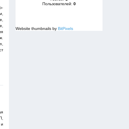
Пользователей:
0
о-
м,
е,
е,
Website thumbnails by
BitPixels
ия
ж.
m,
ст
ая
П,
 и